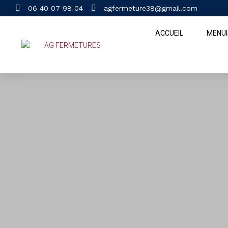
06 40 07 98 04
agfermeture38@gmail.com
ACCUEIL
MENUI